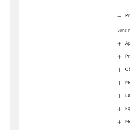
Pr
Sans n
Ap
P
Ob
Mé
Le
Eq
Mo