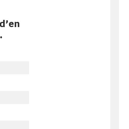
 d’en
.