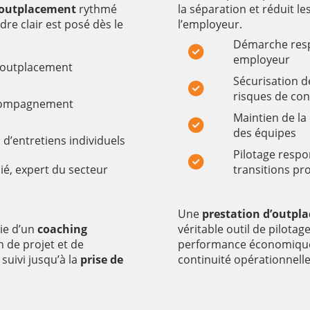
’outplacement
rythmé
la séparation et réduit l
dre clair est posé dès le
l’employeur.
Démarche resp
employeur
d’outplacement
Sécurisation d
risques de con
compagnement
Maintien de la
des équipes
’entretiens individuels
Pilotage respo
ié, expert du secteur
transitions pr
Une
prestation d’outpl
cie d’un
coaching
véritable outil de pilotag
n de projet et de
performance économique, 
suivi jusqu’à la
prise de
continuité opérationnelle