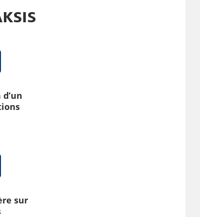
AKSIS
n d’un
tions
ère sur
s