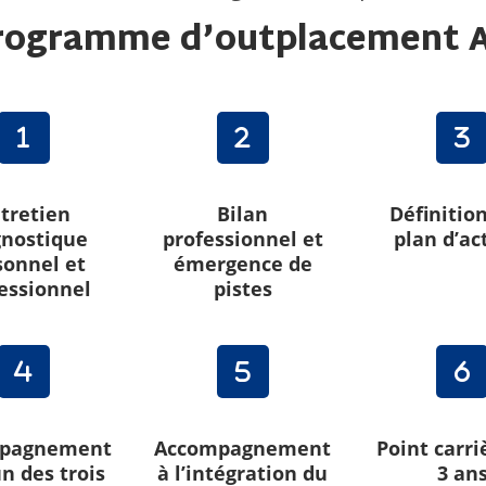
rogramme d’outplacement 
tretien
Bilan
Définitio
gnostique
professionnel et
plan d’ac
sonnel et
émergence de
essionnel
pistes
pagnement
Accompagnement
Point carri
un des trois
à l’intégration du
3 an