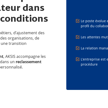
ateur dans
 conditions
Le poste évolue 
profil du collabo
étiers, d’ajustement des
Les attentes mut
des organisations, de
 une transition
La relation manag
nt
, AKSIS accompagne les
L’entreprise est 
s dans un
reclassement
procédure
personnalisé.