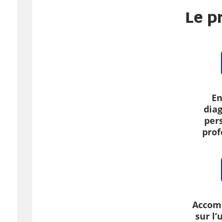
Le p
En
dia
per
prof
Accom
sur l’