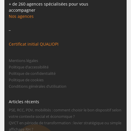
+ de 260 agences spécialisées pour vous
accompagner
Nos agences
_
Certificat initial QUALIOPI
Mentions légales
Politique d’accessibilité
Politique de confidentialité
Politique de cookies
Conditions générales d’utilisation
Articles récents
PSE, RCC, PDV, mobilités : comment choisir le bon dispositif selon
votre contexte social et économique ?
QVCT en période de transformation : levier stratégique ou simple
affichage RH ?