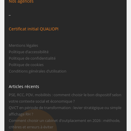
Nos agences
_
Certificat initial QUALIOPI
Mentions légales
Politique d’accessibilité
Politique de confidentialité
Politique de cookies
Conditions générales d’utilisation
Articles récents
PSE, RCC, PDV, mobilités : comment choisir le bon dispositif selon
votre contexte social et économique ?
QVCT en période de transformation : levier stratégique ou simple
affichage RH ?
Comment choisir un cabinet d’outplacement en 2026 : méthode,
critères et erreurs à éviter