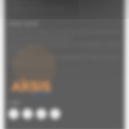
Politique de cookies
Conditions générales d’utilisation
Articles récents
PSE, RCC, PDV, mobilités : comment choisir le bon dispositif selon
votre contexte social et économique ?
QVCT en période de transformation : levier stratégique ou simple
affichage RH ?
Comment choisir un cabinet d’outplacement en 2026 : méthode,
critères et erreurs à éviter
© 2026