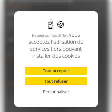
votre meilleure version professionnelle
En savoir plus
AddViseo
Notre web application dédiée à l’évolution
professionnelle
Découvrir l’app
vous
En continuant de défiler,
AKSIS en France
acceptez l'utilisation de
services tiers pouvant
+ de 260 agences spécialisées pour vous
accompagner
installer des cookies
Nos agences
_
Tout accepter
Tout refuser
Certificat initial QUALIOPI
Personnaliser
Mentions légales
Politique d’accessibilité
Politique de confidentialité