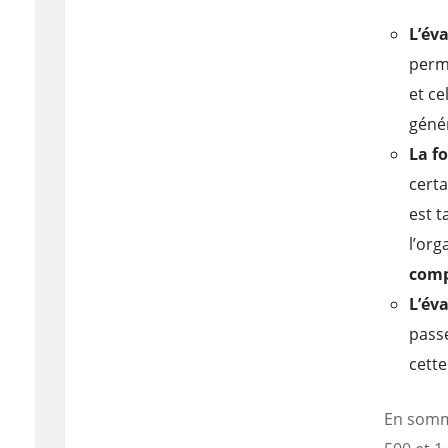
L’éva
perm
et ce
géné
La f
cert
est t
l’or
comp
L’éva
passe
cette
En somme