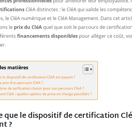
nces professionnelles
pour améliorer leur employabilité. Il
rtifications
CléA distinctes : le CléA qui valide les compéten
s, le CléA numérique et le CléA Management. Dans cet artic
ons le
prix du CléA
quel que soit le parcours de certification
ifférents
financements disponibles
pour alléger ce coût, voi
er.
des matières
 le dispositif de certification CléA est payant ?
le prix d’un parcours CléA ?
ème de tarification choisir pour son parcours CléA ?
nt CléA : quelles options de prise en charge possibles ?
e que le dispositif de certification Cl
nt ?