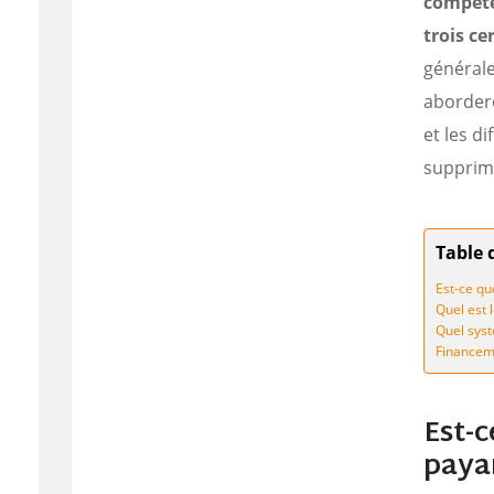
compéte
trois ce
générale
aborder
et les d
supprim
Table 
Est-ce que
Quel est 
Quel syst
Financeme
Est-c
paya