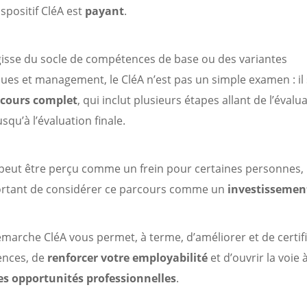
ispositif CléA est
payant
.
agisse du socle de compétences de base ou des variantes
es et management, le CléA n’est pas un simple examen : il s
cours complet
, qui inclut plusieurs étapes allant de l’évalu
jusqu’à l’évaluation finale.
peut être perçu comme un frein pour certaines personnes, m
ortant de considérer ce parcours comme un
investissemen
émarche CléA vous permet, à terme, d’améliorer et de certif
nces, de
renforcer votre employabilité
et d’ouvrir la voie 
es opportunités professionnelles
.