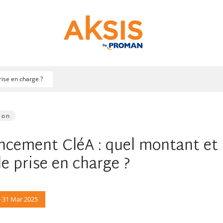
rise en charge ?
ion
ncement CléA : quel montant et
le prise en charge ?
e 31 Mar 2025