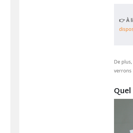
👉 À l
dispos
De plus
verrons 
Quel 