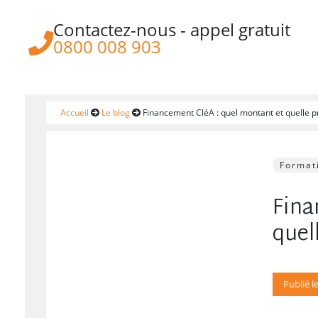
Contactez-nous - appel gratuit
https://www.aksis.fr/
0800 008 903
Accueil
Le blog
Financement CléA : quel montant et quelle p
Format
Fina
quel
Publié l