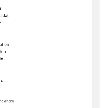
e
didat
e
ation
elon
de
x de
nt entre