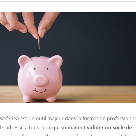
sitif CléA est un outil majeur dans la formation professionne
Il s’adresse à tous ceux qui souhaitent
valider un socle de