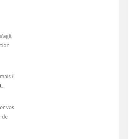
’agit
ation
ais il
t
.
ier vos
à de