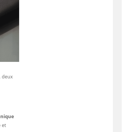
, deux
s
unique
e et