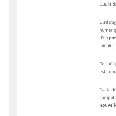
Oui, le d
Qu’il s’
numériqu
d’un
par
initiale 
Ce coût 
est imp
Car la d
compéte
nouvell