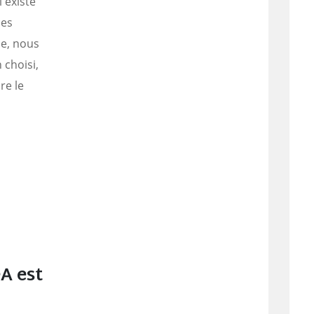
 existe
ces
le, nous
 choisi,
re le
éA est